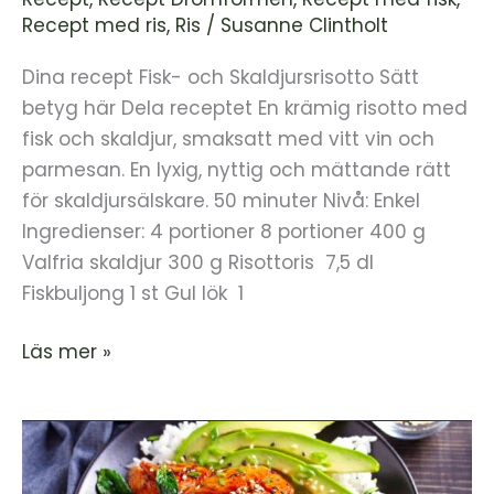
Recept med ris
,
Ris
/
Susanne Clintholt
Dina recept Fisk- och Skaldjursrisotto Sätt
betyg här Dela receptet En krämig risotto med
fisk och skaldjur, smaksatt med vitt vin och
parmesan. En lyxig, nyttig och mättande rätt
för skaldjursälskare. 50 minuter Nivå: Enkel
Ingredienser: 4 portioner 8 portioner 400 g
Valfria skaldjur 300 g Risottoris 7,5 dl
Fiskbuljong 1 st Gul lök 1
Läs mer »
Teryaki
Laxbowl