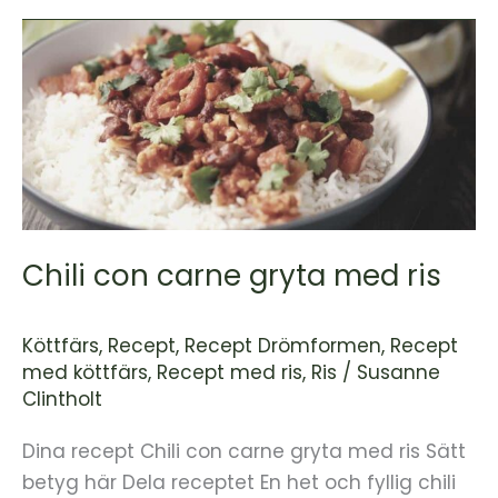
Chili
con
carne
gryta
med
ris
Chili con carne gryta med ris
Köttfärs
,
Recept
,
Recept Drömformen
,
Recept
med köttfärs
,
Recept med ris
,
Ris
/
Susanne
Clintholt
Dina recept Chili con carne gryta med ris Sätt
betyg här Dela receptet En het och fyllig chili