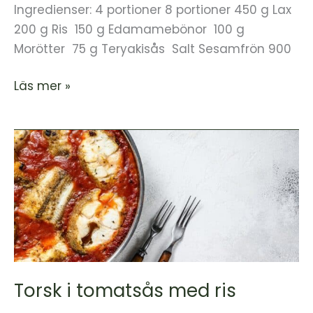
Ingredienser: 4 portioner 8 portioner 450 g Lax
200 g Ris 150 g Edamamebönor 100 g
Morötter 75 g Teryakisås Salt Sesamfrön 900
Läs mer »
Torsk
i
tomatsås
med
ris
Torsk i tomatsås med ris