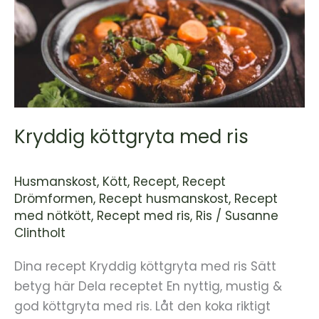
köttgryta
med
ris
Kryddig köttgryta med ris
Husmanskost
,
Kött
,
Recept
,
Recept
Drömformen
,
Recept husmanskost
,
Recept
med nötkött
,
Recept med ris
,
Ris
/
Susanne
Clintholt
Dina recept Kryddig köttgryta med ris Sätt
betyg här Dela receptet En nyttig, mustig &
god köttgryta med ris. Låt den koka riktigt