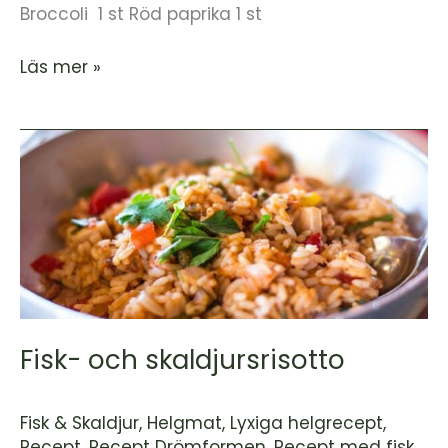
Broccoli 1 st Röd paprika 1 st
Läs mer »
Fisk-
och
skaldjursrisotto
Fisk- och skaldjursrisotto
Fisk & Skaldjur
,
Helgmat
,
Lyxiga helgrecept
,
Recept
,
Recept Drömformen
,
Recept med fisk
,