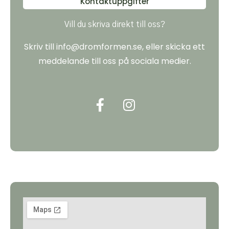
Kontaktuppgifter
Vill du skriva direkt till oss?
Skriv till info@dromformen.se, eller skicka ett
meddelande till oss på sociala medier.
F
I
a
n
c
s
e
t
b
a
o
g
o
r
k
a
-
m
f