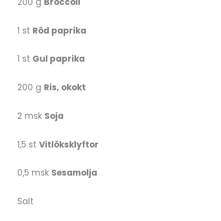
200 g
Broccoli
1 st
Röd paprika
1 st
Gul paprika
200 g
Ris, okokt
2 msk
Soja
1,5 st
Vitlöksklyftor
0,5 msk
Sesamolja
Salt