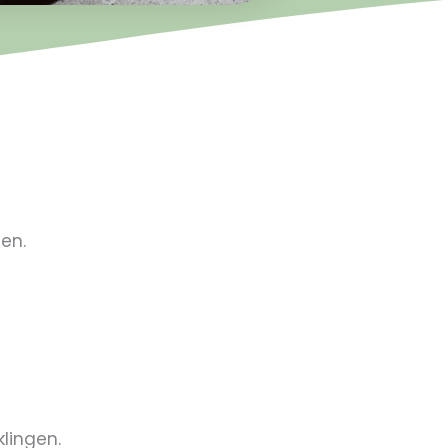
gen.
klingen.