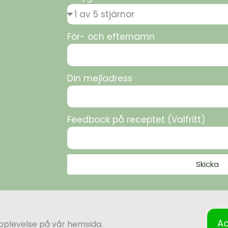
För- och efternamn
Din mejladress
Feedback på receptet (Valfritt)
Skicka
Ac
upplevelse på vår hemsida.