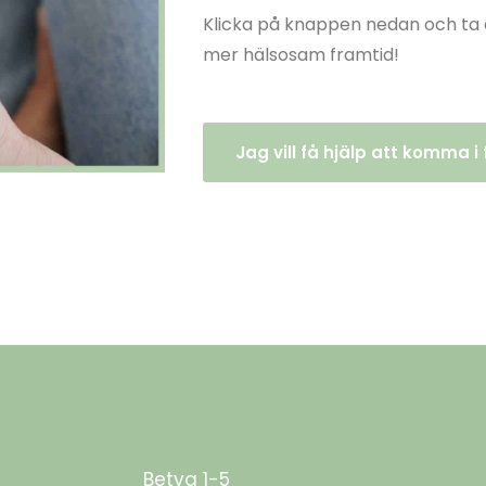
Klicka på knappen nedan och ta 
mer hälsosam framtid!
Jag vill få hjälp att komma i
Betyg 1-5