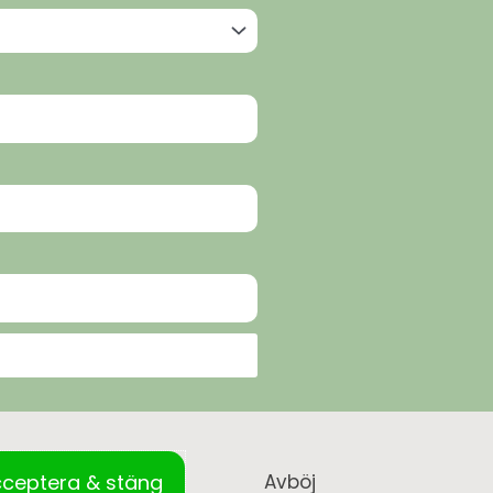
ceptera & stäng
Avböj