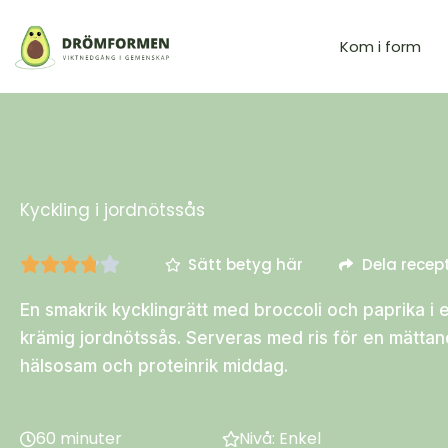
Kom i form
Kyckling i jordnötssås
Sätt betyg här
Dela recep
En smakrik kycklingrätt med broccoli och paprika i 
krämig jordnötssås. Serveras med ris för en mättan
hälsosam och proteinrik middag.
60 minuter
Nivå: Enkel