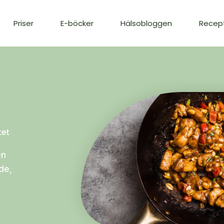
Priser
E-böcker
Hälsobloggen
Recep
tet
en
de,