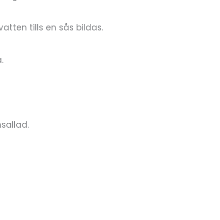
tten tills en sås bildas.
.
sallad.