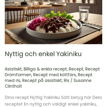
Nyttig
och
enkel
Yakiniku
Nyttig och enkel Yakiniku
Asiatiskt
,
Billiga & enkla recept
,
Recept
,
Recept
Drömformen
,
Recept med köttfärs
,
Recept
med ris
,
Recept på asiatiskt
,
Ris
/
Susanne
Clintholt
Dina recept Nyttig Yakiniku Sätt betyg här Dela
receptet En nyttig och väldigt enkel yakiniku,