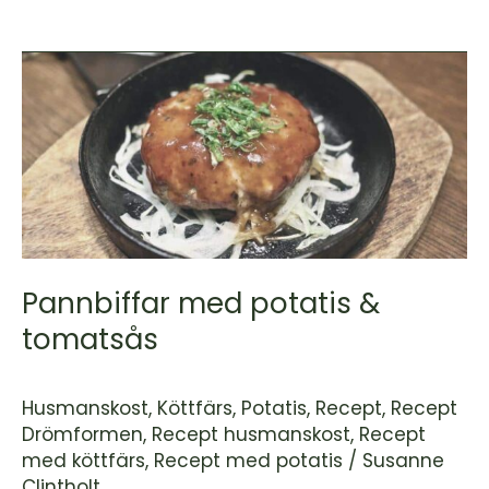
Pannbiffar
med
potatis
&
tomatsås
Pannbiffar med potatis &
tomatsås
Husmanskost
,
Köttfärs
,
Potatis
,
Recept
,
Recept
Drömformen
,
Recept husmanskost
,
Recept
med köttfärs
,
Recept med potatis
/
Susanne
Clintholt