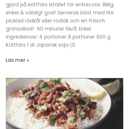
gjord på köttfärs istället för entrecote. Billig,
enkel & väldigt god! Serveras bäst med lite
picklad rödkål eller rödlök och en fräsch
grönsallad! 60 minuter Nivå: Enkel
Ingredienser: 4 portioner 8 portioner 500 g
Köttfärs 1 dl Japansk soja 1,5
Läs mer »
Chili
con
carne
gryta
med
ris