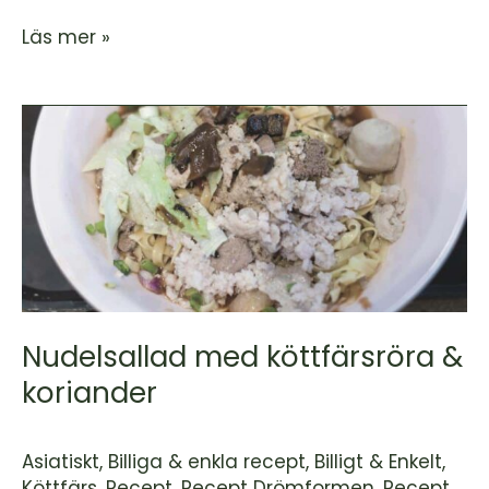
Läs mer »
Nudelsallad
med
köttfärsröra
&
koriander
Nudelsallad med köttfärsröra &
koriander
Asiatiskt
,
Billiga & enkla recept
,
Billigt & Enkelt
,
Köttfärs
,
Recept
,
Recept Drömformen
,
Recept