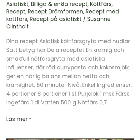
Asiatiskt
,
Billiga & enkla recept
,
Köttfärs
,
Recept
,
Recept Drömformen
,
Recept med
köttfärs
,
Recept på asiatiskt
/
Susanne
Clintholt
Dina recept Asiatisk köttfärsgryta med nudlar
Sätt betyg här Dela receptet En krämig och
smakfull nötfärsgryta med asiatiska
influenser, där röd currypasta och kokosmjölk
ger en härlig balans mellan hetta och
krämighet. 60 minuter Nivå: Enkel Ingredienser:
4 portioner 8 portioner 1 st Purjolök 1 msk Färsk
ingefära 1 dl Vatten 500 g Nötfärs 0,7
Läs mer »