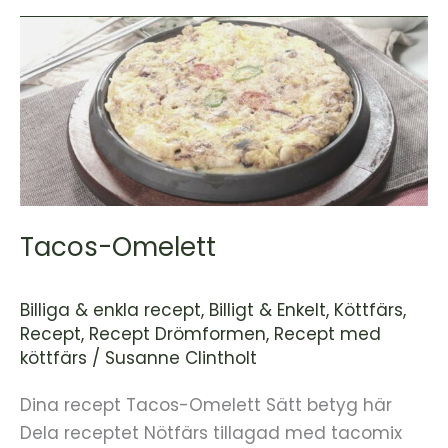
Tacos-
Omelett
Tacos-Omelett
Billiga & enkla recept
,
Billigt & Enkelt
,
Köttfärs
,
Recept
,
Recept Drömformen
,
Recept med
köttfärs
/
Susanne Clintholt
Dina recept Tacos-Omelett Sätt betyg här
Dela receptet Nötfärs tillagad med tacomix