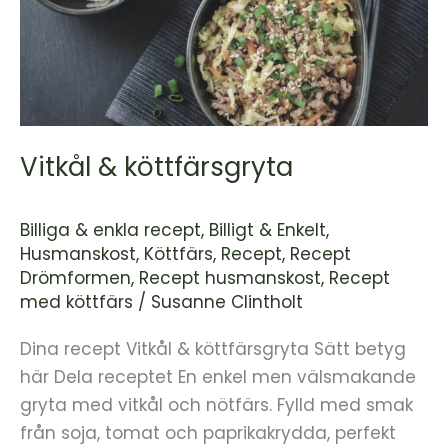
köttfärsgryta
Vitkål & köttfärsgryta
Billiga & enkla recept
,
Billigt & Enkelt
,
Husmanskost
,
Köttfärs
,
Recept
,
Recept
Drömformen
,
Recept husmanskost
,
Recept
med köttfärs
/
Susanne Clintholt
Dina recept Vitkål & köttfärsgryta Sätt betyg
här Dela receptet En enkel men välsmakande
gryta med vitkål och nötfärs. Fylld med smak
från soja, tomat och paprikakrydda, perfekt