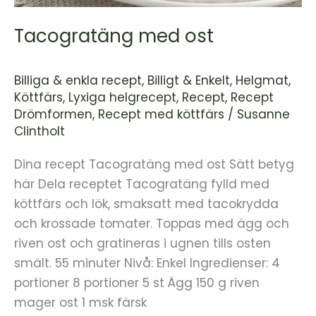
Tacogratäng med ost
Billiga & enkla recept
,
Billigt & Enkelt
,
Helgmat
,
Köttfärs
,
Lyxiga helgrecept
,
Recept
,
Recept
Drömformen
,
Recept med köttfärs
/
Susanne
Clintholt
Dina recept Tacogratäng med ost Sätt betyg
här Dela receptet Tacogratäng fylld med
köttfärs och lök, smaksatt med tacokrydda
och krossade tomater. Toppas med ägg och
riven ost och gratineras i ugnen tills osten
smält. 55 minuter Nivå: Enkel Ingredienser: 4
portioner 8 portioner 5 st Ägg 150 g riven
mager ost 1 msk färsk