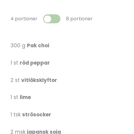
4 portioner
8 portioner
300 g
Pak choi
1 st
röd peppar
2 st
vitlöksklyftor
1 st
lime
1 tsk
strösocker
2 msk
japansk soja