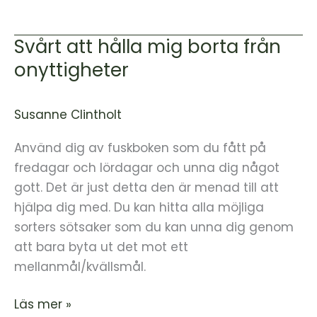
Svårt att hålla mig borta från
Svårt
att
onyttigheter
hålla
mig
Susanne Clintholt
borta
från
Använd dig av fuskboken som du fått på
onyttigheter
fredagar och lördagar och unna dig något
gott. Det är just detta den är menad till att
hjälpa dig med. Du kan hitta alla möjliga
sorters sötsaker som du kan unna dig genom
att bara byta ut det mot ett
mellanmål/kvällsmål.
Läs mer »