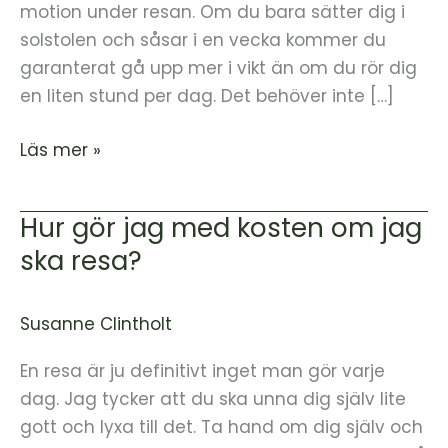
ska
motion under resan. Om du bara sätter dig i
resa?
solstolen och såsar i en vecka kommer du
garanterat gå upp mer i vikt än om du rör dig
en liten stund per dag. Det behöver inte […]
Läs mer »
Hur gör jag med kosten om jag
Hur
gör
ska resa?
jag
med
Susanne Clintholt
kosten
om
En resa är ju definitivt inget man gör varje
jag
dag. Jag tycker att du ska unna dig själv lite
ska
gott och lyxa till det. Ta hand om dig själv och