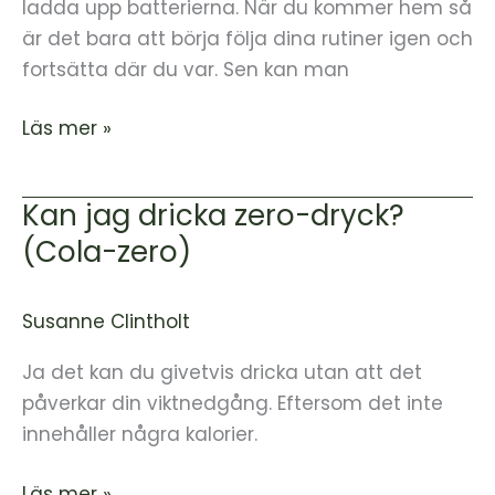
resa?
ladda upp batterierna. När du kommer hem så
är det bara att börja följa dina rutiner igen och
fortsätta där du var. Sen kan man
Läs mer »
Kan jag dricka zero-dryck?
Kan
jag
(Cola-zero)
dricka
zero-
Susanne Clintholt
dryck?
(Cola-
Ja det kan du givetvis dricka utan att det
zero)
påverkar din viktnedgång. Eftersom det inte
innehåller några kalorier.
Läs mer »