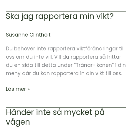
Ska jag rapportera min vikt?
Ska
jag
rapportera
Susanne Clintholt
min
vikt?
Du behöver inte rapportera viktförändringar till
oss om du inte vill. Vill du rapportera så hittar
du en sida till detta under ”Tränar-ikonen” i din
meny där du kan rapportera in din vikt till oss.
Läs mer »
Händer inte så mycket på
Händer
inte
vågen
så