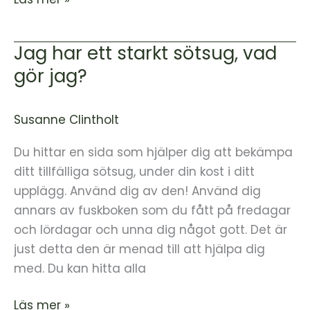
Jag har ett starkt sötsug, vad
Jag
har
gör jag?
ett
starkt
Susanne Clintholt
sötsug,
vad
Du hittar en sida som hjälper dig att bekämpa
gör
ditt tillfälliga sötsug, under din kost i ditt
jag?
upplägg. Använd dig av den! Använd dig
annars av fuskboken som du fått på fredagar
och lördagar och unna dig något gott. Det är
just detta den är menad till att hjälpa dig
med. Du kan hitta alla
Läs mer »