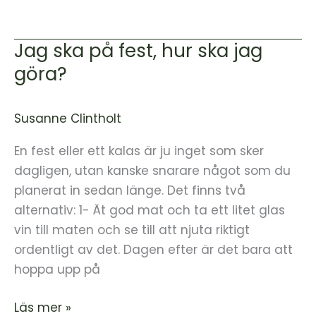
Jag ska på fest, hur ska jag
Jag
ska
göra?
på
fest,
Susanne Clintholt
hur
ska
En fest eller ett kalas är ju inget som sker
jag
dagligen, utan kanske snarare något som du
göra?
planerat in sedan länge. Det finns två
alternativ: 1- Ät god mat och ta ett litet glas
vin till maten och se till att njuta riktigt
ordentligt av det. Dagen efter är det bara att
hoppa upp på
Läs mer »