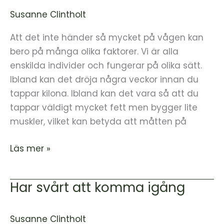
mycket
Susanne Clintholt
på
vågen
Att det inte händer så mycket på vågen kan
bero på många olika faktorer. Vi är alla
enskilda individer och fungerar på olika sätt.
Ibland kan det dröja några veckor innan du
tappar kilona. Ibland kan det vara så att du
tappar väldigt mycket fett men bygger lite
muskler, vilket kan betyda att måtten på
Läs mer »
Har svårt att komma igång
Har
svårt
att
Susanne Clintholt