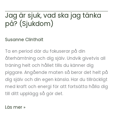
Jag är sjuk, vad ska jag tänka
Jag
är
på? (Sjukdom)
sjuk,
vad
Susanne Clintholt
ska
jag
Ta en period där du fokuserar på din
tänka
återhämtning och dig själv. Undvik givetvis all
på?
träning helt och hållet tills du känner dig
(Sjukdom)
piggare. Angående maten så beror det helt på
dig själv och din egen känsla. Har du tillräckligt
med kraft och energi för att fortsätta hålla dig
till ditt upplägg så gör det.
Läs mer »