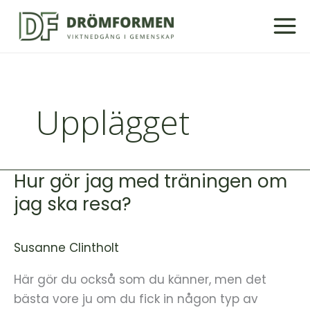
Hoppa
till
innehåll
Upplägget
Hur gör jag med träningen om
Hur
gör
jag ska resa?
jag
med
Susanne Clintholt
träningen
om
Här gör du också som du känner, men det
jag
bästa vore ju om du fick in någon typ av