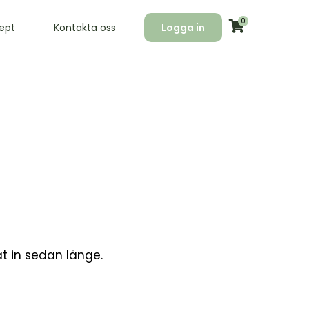
0
ept
Kontakta oss
Logga in
at in sedan länge.