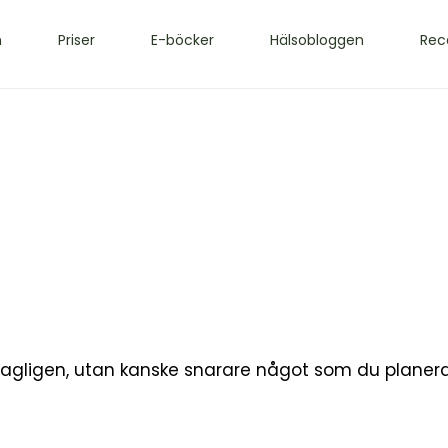
m
Priser
E-böcker
Hälsobloggen
Rec
?
er dagligen, utan kanske snarare något som du planer