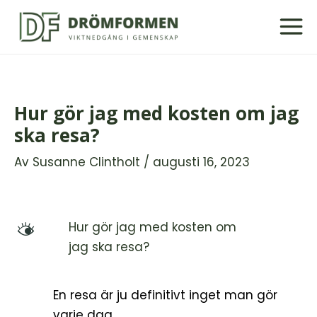
Hoppa
till
innehåll
Hur gör jag med kosten om jag
ska resa?
Av
Susanne Clintholt
/
augusti 16, 2023
Hur gör jag med kosten om
M
jag ska resa?
En resa är ju definitivt inget man gör
varje dag.