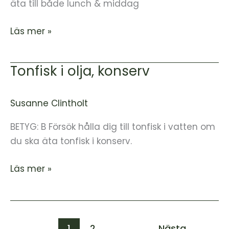
äta till både lunch & middag
Läs mer »
Tonfisk i olja, konserv
Tonfisk
i
olja,
Susanne Clintholt
konserv
BETYG: B Försök hålla dig till tonfisk i vatten om
du ska äta tonfisk i konserv.
Läs mer »
1
2
Nästa
→