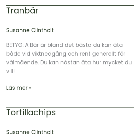
Tranbär
Tranbär
Susanne Clintholt
BETYG: A Bär är bland det bästa du kan äta
både vid viktnedgång och rent generellt för
välmående. Du kan nästan äta hur mycket du
vill!
Läs mer »
Tortillachips
Tortillachips
Susanne Clintholt