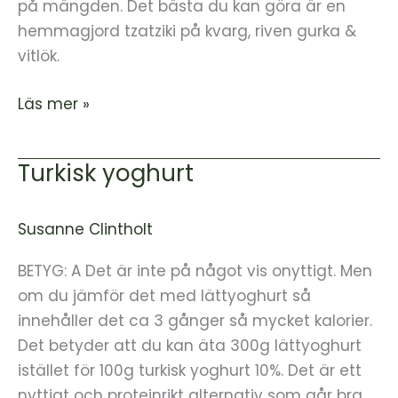
på mängden. Det bästa du kan göra är en
hemmagjord tzatziki på kvarg, riven gurka &
vitlök.
Läs mer »
Turkisk yoghurt
Turkisk
yoghurt
Susanne Clintholt
BETYG: A Det är inte på något vis onyttigt. Men
om du jämför det med lättyoghurt så
innehåller det ca 3 gånger så mycket kalorier.
Det betyder att du kan äta 300g lättyoghurt
istället för 100g turkisk yoghurt 10%. Det är ett
nyttigt och proteinrikt alternativ som går bra