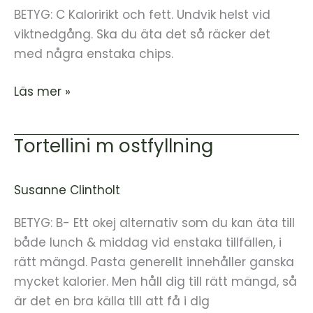
BETYG: C Kaloririkt och fett. Undvik helst vid
viktnedgång. Ska du äta det så räcker det
med några enstaka chips.
Läs mer »
Tortellini m ostfyllning
Tortellini
m
ostfyllning
Susanne Clintholt
BETYG: B- Ett okej alternativ som du kan äta till
både lunch & middag vid enstaka tillfällen, i
rätt mängd. Pasta generellt innehåller ganska
mycket kalorier. Men håll dig till rätt mängd, så
är det en bra källa till att få i dig