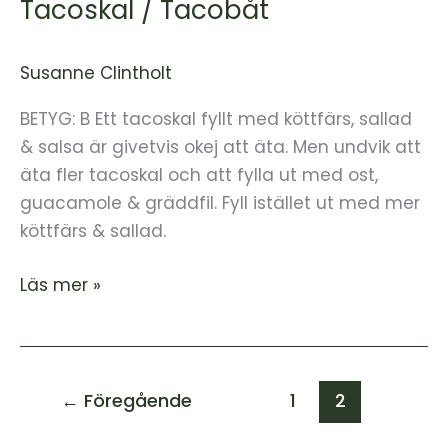
Tacoskal / Tacobåt
Tacoskal
/
Tacobåt
Susanne Clintholt
BETYG: B Ett tacoskal fyllt med köttfärs, sallad
& salsa är givetvis okej att äta. Men undvik att
äta fler tacoskal och att fylla ut med ost,
guacamole & gräddfil. Fyll istället ut med mer
köttfärs & sallad.
Läs mer »
←
Föregående
1
2