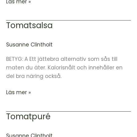
Läs mer »
Tomatsalsa
Tomatsalsa
Susanne Clintholt
BETYG: A Ett jättebra alternativ som sås till
maten du äter. Kalorisnålt och innehåller en
del bra näring också.
Läs mer »
Tomatpuré
Tomatpuré
Susanne Clintholt