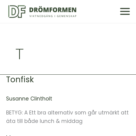
Hoppa
till
innehåll
T
Tonfisk
Tonfisk
Susanne Clintholt
BETYG: A Ett bra alternativ som går utmärkt att
äta till både lunch & middag