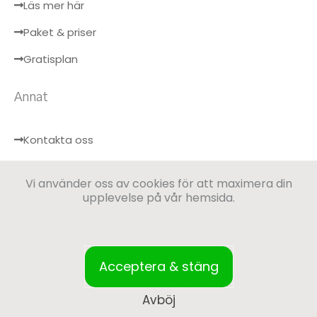
Läs mer här
Paket & priser
Gratisplan
Annat
Kontakta oss
Hälsobloggen
Vi använder oss av cookies för att maximera din
Logga in
upplevelse på vår hemsida.
Acceptera & stäng
Avböj
Drömformen, Regadress: Flädervägen 13, 59337 Västervik, Sverige