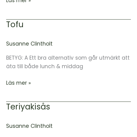
Läs mer »
Tofu
Tofu
Susanne Clintholt
BETYG: A Ett bra alternativ som går utmärkt att
äta till både lunch & middag
Läs mer »
Teriyakisås
Teriyakisås
Susanne Clintholt