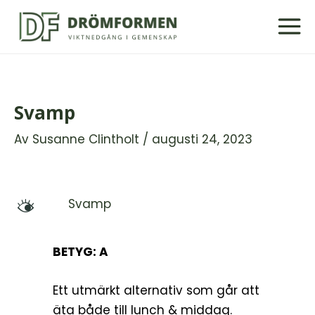
Hoppa
till
innehåll
Svamp
Av
Susanne Clintholt
/
augusti 24, 2023
Svamp
M
BETYG: A
Ett utmärkt alternativ som går att
äta både till lunch & middag.