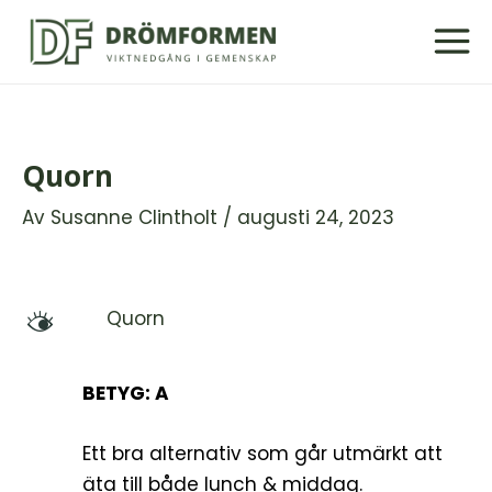
Hoppa
till
innehåll
Quorn
Av
Susanne Clintholt
/
augusti 24, 2023
Quorn
M
BETYG: A
Ett bra alternativ som går utmärkt att
äta till både lunch & middag.