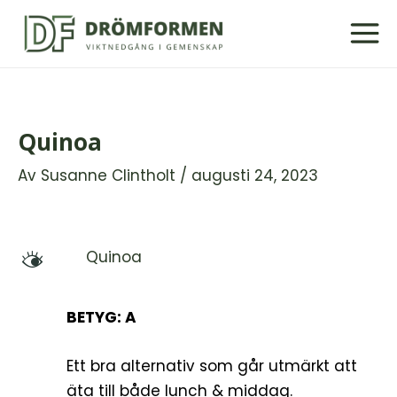
Hoppa
till
innehåll
Quinoa
Av
Susanne Clintholt
/
augusti 24, 2023
Quinoa
M
BETYG: A
Ett bra alternativ som går utmärkt att
äta till både lunch & middag.