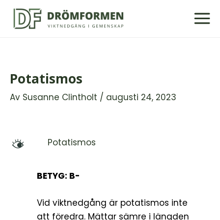
Hoppa
till
innehåll
Potatismos
Av
Susanne Clintholt
/
augusti 24, 2023
Potatismos
M
BETYG: B-
Vid viktnedgång är potatismos inte
att föredra. Mättar sämre i längden