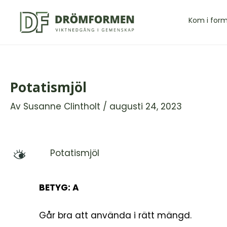
Hoppa
till
Kom i for
innehåll
Potatismjöl
Av
Susanne Clintholt
/
augusti 24, 2023
Potatismjöl
M
BETYG: A
Går bra att använda i rätt mängd.