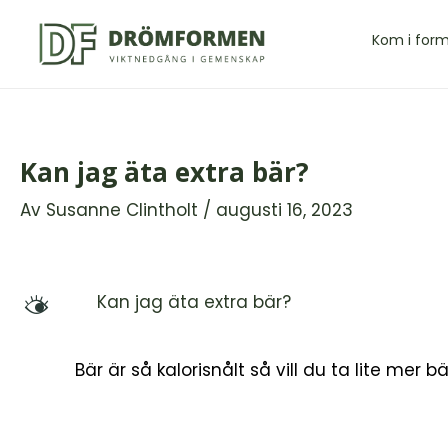
Hoppa
till
Kom i for
innehåll
Kan jag äta extra bär?
Av
Susanne Clintholt
/
augusti 16, 2023
Kan jag äta extra bär?
M
Bär är så kalorisnålt så vill du ta lite mer 