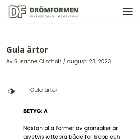
Hoppa
till
innehåll
Gula ärtor
Av
Susanne Clintholt
/
augusti 23, 2023
Gula ärtor
M
BETYG: A
Nästan alla former av grönsaker är
givetvis jättebra både för kropp och