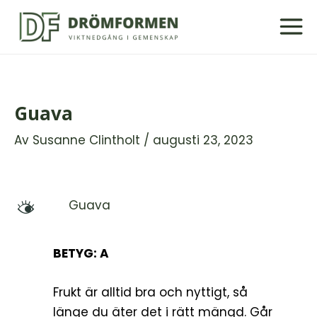
Hoppa
till
innehåll
Guava
Av
Susanne Clintholt
/
augusti 23, 2023
Guava
M
BETYG: A
Frukt är alltid bra och nyttigt, så
länge du äter det i rätt mängd. Går