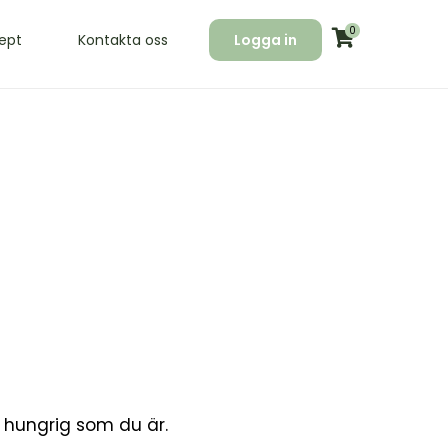
0
ept
Kontakta oss
Logga in
å hungrig som du är.