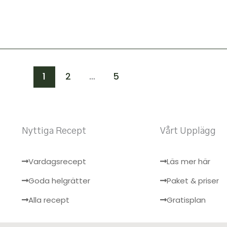
1
2
…
5
Nyttiga Recept
Vårt Upplägg
Vardagsrecept
Läs mer här
Goda helgrätter
Paket & priser
Alla recept
Gratisplan