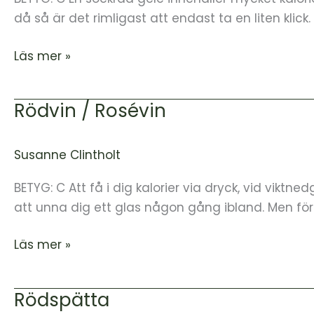
då så är det rimligast att endast ta en liten klick
Läs mer »
Rödvin / Rosévin
Rödvin
/
Rosévin
Susanne Clintholt
BETYG: C Att få i dig kalorier via dryck, vid viktn
att unna dig ett glas någon gång ibland. Men för
Läs mer »
Rödspätta
Rödspätta