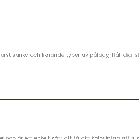
t skinka och liknande typer av pålägg. Håll dig istället
 och är ett enkelt sätt att få ditt kaloriintag att ru