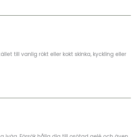
 till vanlig rökt eller kokt skinka, kyckling eller
sa iväg. Försök hålla dig till osötad gelé och även