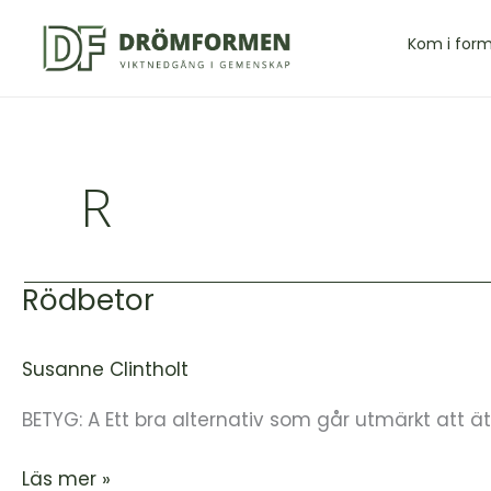
Hoppa
till
Kom i for
innehåll
R
Rödbetor
Rödbetor
Susanne Clintholt
BETYG: A Ett bra alternativ som går utmärkt att ä
Läs mer »