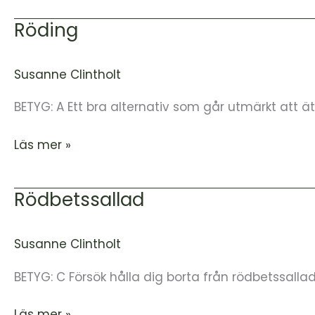
Röding
Röding
Susanne Clintholt
BETYG: A Ett bra alternativ som går utmärkt att ä
Läs mer »
Rödbetssallad
Rödbetssallad
Susanne Clintholt
BETYG: C Försök hålla dig borta från rödbetssalla
Läs mer »