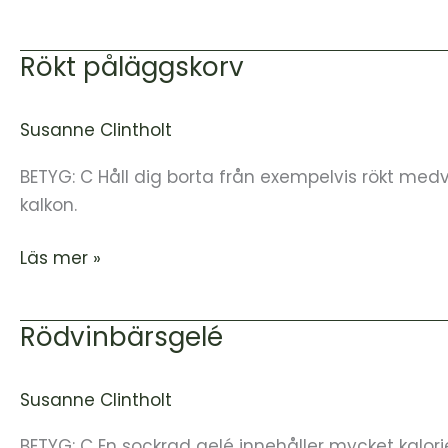
Rökt påläggskorv
Rökt
påläggskorv
Susanne Clintholt
BETYG: C Håll dig borta från exempelvis rökt medvurs
kalkon.
Läs mer »
Rödvinbärsgelé
Rödvinbärsgelé
Susanne Clintholt
BETYG: C En sockrad gelé innehåller mycket kalorier