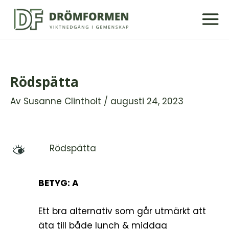
Hoppa
till
innehåll
Rödspätta
Av
Susanne Clintholt
/
augusti 24, 2023
Rödspätta
M
BETYG: A
Ett bra alternativ som går utmärkt att
äta till både lunch & middag