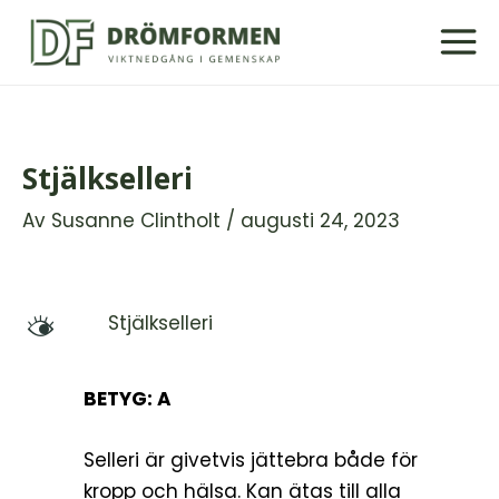
Hoppa
till
innehåll
Stjälkselleri
Av
Susanne Clintholt
/
augusti 24, 2023
Stjälkselleri
M
BETYG: A
Selleri är givetvis jättebra både för
kropp och hälsa. Kan ätas till alla