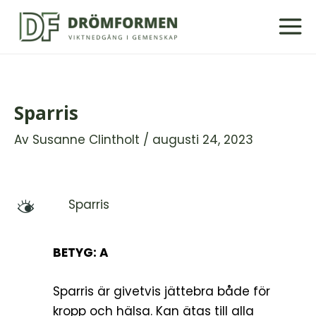
Hoppa
till
innehåll
Sparris
Av
Susanne Clintholt
/
augusti 24, 2023
Sparris
M
BETYG: A
Sparris är givetvis jättebra både för
kropp och hälsa. Kan ätas till alla