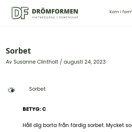
Hoppa
till
Kom i for
innehåll
Sorbet
Av
Susanne Clintholt
/
augusti 24, 2023
Sorbet
M
BETYG: C
Håll dig borta från färdig sorbet. Mycket so