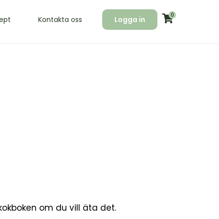
0
ept
Kontakta oss
Logga in
 kokboken om du vill äta det.