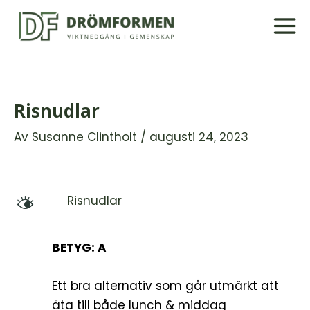
Hoppa
till
innehåll
Risnudlar
Av
Susanne Clintholt
/
augusti 24, 2023
Risnudlar
M
BETYG: A
Ett bra alternativ som går utmärkt att
äta till både lunch & middag