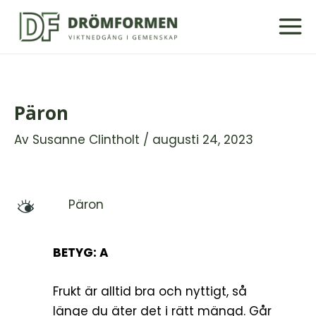
Hoppa
till
innehåll
Päron
Av
Susanne Clintholt
/
augusti 24, 2023
Päron
M
BETYG: A
Frukt är alltid bra och nyttigt, så
länge du äter det i rätt mängd. Går