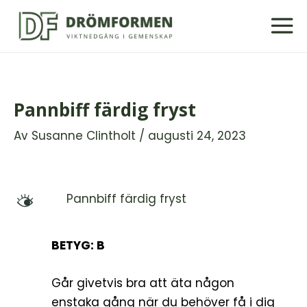
Hoppa
till
innehåll
Pannbiff färdig fryst
Av
Susanne Clintholt
/
augusti 24, 2023
Pannbiff färdig fryst
M
BETYG: B
Går givetvis bra att äta någon
enstaka gång när du behöver få i dig