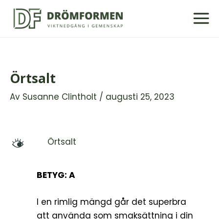
Hoppa
till
innehåll
Örtsalt
Av
Susanne Clintholt
/
augusti 25, 2023
Örtsalt
M
BETYG: A
I en rimlig mängd går det superbra
att använda som smaksättning i din