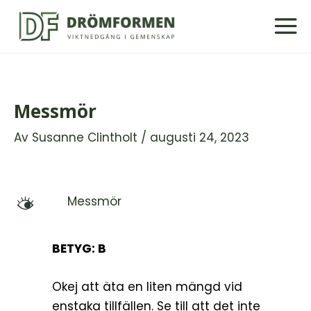
Hoppa
till
innehåll
Messmör
Av
Susanne Clintholt
/
augusti 24, 2023
Messmör
M
BETYG: B
Okej att äta en liten mängd vid
enstaka tillfällen. Se till att det inte