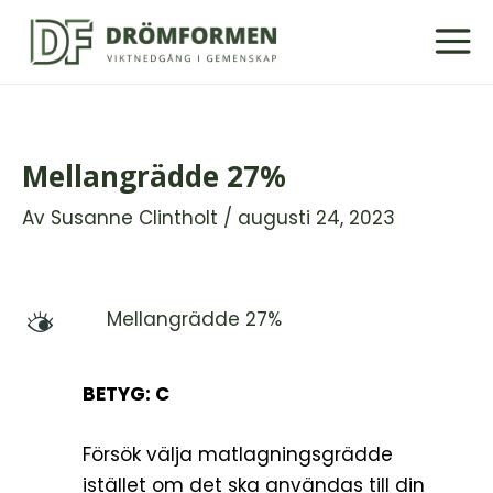
Hoppa
till
innehåll
Mellangrädde 27%
Av
Susanne Clintholt
/
augusti 24, 2023
Mellangrädde 27%
M
BETYG: C
Försök välja matlagningsgrädde
istället om det ska användas till din