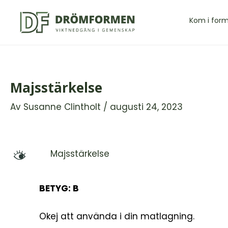
Hoppa
till
Kom i for
innehåll
Majsstärkelse
Av
Susanne Clintholt
/
augusti 24, 2023
Majsstärkelse
M
BETYG: B
Okej att använda i din matlagning.