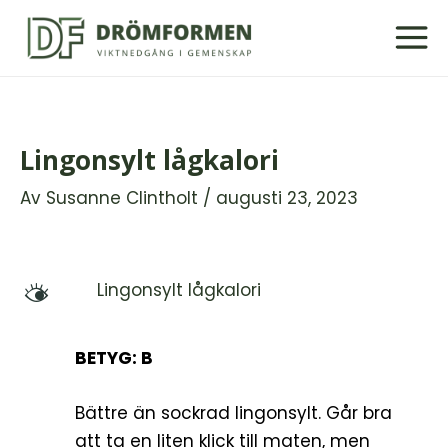
Hoppa
till
innehåll
Lingonsylt lågkalori
Av
Susanne Clintholt
/
augusti 23, 2023
Lingonsylt lågkalori
M
BETYG: B
Bättre än sockrad lingonsylt. Går bra
att ta en liten klick till maten, men