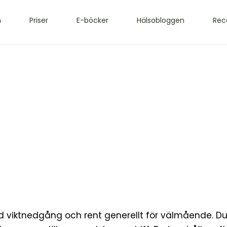
m
Priser
E-böcker
Hälsobloggen
Rec
d viktnedgång och rent generellt för välmående. Du