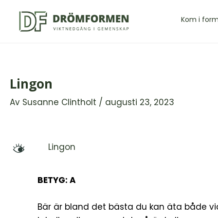
Hoppa
till
Kom i for
innehåll
Lingon
Av
Susanne Clintholt
/
augusti 23, 2023
Lingon
M
BETYG: A
Bär är bland det bästa du kan äta både vi