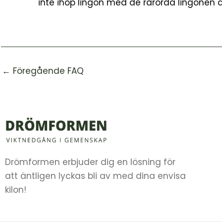
inte ihop lingon med de rårörda lingonen du
←
Föregående FAQ
Drömformen erbjuder dig en lösning för
att äntligen lyckas bli av med dina envisa
kilon!