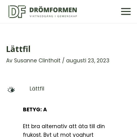
Hoppa
till
innehåll
Lättfil
Av
Susanne Clintholt
/
augusti 23, 2023
Lättfil
M
BETYG: A
Ett bra alternativ att äta till din
frukost. Byt ut mot yoghurt