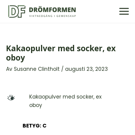
Hoppa
till
innehåll
Kakaopulver med socker, ex
oboy
Av
Susanne Clintholt
/
augusti 23, 2023
Kakaopulver med socker, ex
M
oboy
BETYG: C