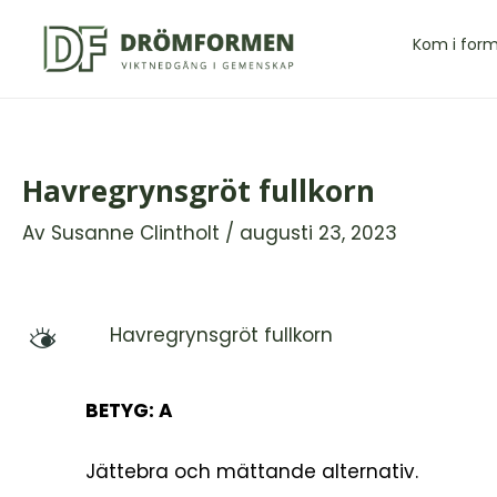
Hoppa
till
Kom i for
innehåll
Havregrynsgröt fullkorn
Av
Susanne Clintholt
/
augusti 23, 2023
Havregrynsgröt fullkorn
M
BETYG: A
Jättebra och mättande alternativ.