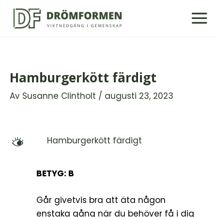
Hoppa
till
innehåll
Hamburgerkött färdigt
Av
Susanne Clintholt
/
augusti 23, 2023
Hamburgerkött färdigt
M
BETYG: B
Går givetvis bra att äta någon
enstaka gång när du behöver få i dig