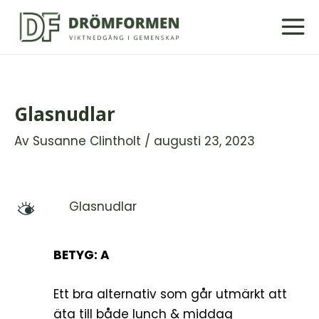
Hoppa
till
innehåll
Glasnudlar
Av
Susanne Clintholt
/
augusti 23, 2023
Glasnudlar
M
BETYG: A
Ett bra alternativ som går utmärkt att
äta till både lunch & middag