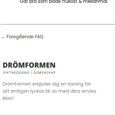
Går bra som både frukost & mellanmål.
←
Föregående FAQ
Drömformen erbjuder dig en lösning för
att äntligen lyckas bli av med dina envisa
kilon!