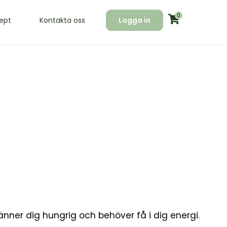
0
ept
Kontakta oss
Logga in
känner dig hungrig och behöver få i dig energi.