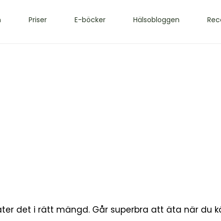
m
Priser
E-böcker
Hälsobloggen
Rec
u äter det i rätt mängd. Går superbra att äta när du 