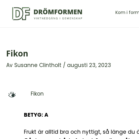
Hoppa
till
Kom i for
innehåll
Fikon
Av
Susanne Clintholt
/
augusti 23, 2023
Fikon
M
BETYG: A
Frukt är alltid bra och nyttigt, så länge d