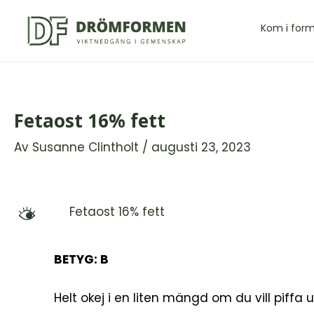
Hoppa
till
Kom i for
innehåll
Fetaost 16% fett
Av
Susanne Clintholt
/
augusti 23, 2023
Fetaost 16% fett
M
BETYG: B
Helt okej i en liten mängd om du vill piffa u