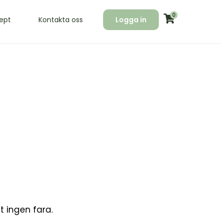
0
ept
Kontakta oss
Logga in
et ingen fara.