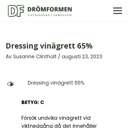
Hoppa
till
innehåll
Dressing vinägrett 65%
Av
Susanne Clintholt
/
augusti 23, 2023
Dressing vinägrett 65%
M
BETYG: C
Försök undvika vinägrett vid
viktnedgång då det innehåller