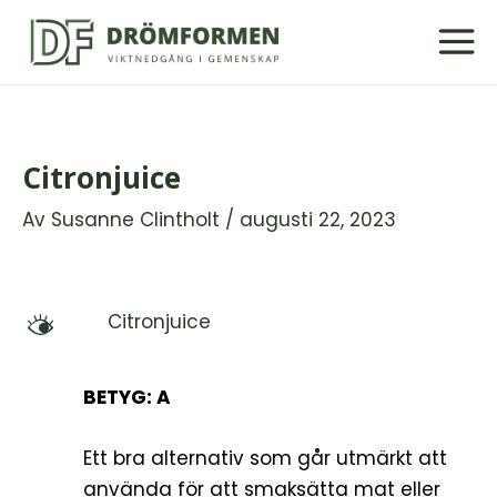
Hoppa
till
innehåll
Citronjuice
Av
Susanne Clintholt
/
augusti 22, 2023
Citronjuice
M
BETYG: A
Ett bra alternativ som går utmärkt att
använda för att smaksätta mat eller