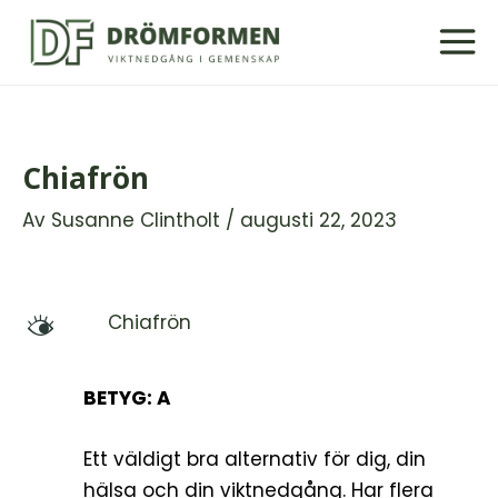
Hoppa
till
innehåll
Chiafrön
Av
Susanne Clintholt
/
augusti 22, 2023
Chiafrön
M
BETYG: A
Ett väldigt bra alternativ för dig, din
hälsa och din viktnedgång. Har flera