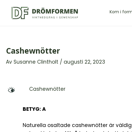
Hoppa
till
Kom i for
innehåll
Cashewnötter
Av
Susanne Clintholt
/
augusti 22, 2023
Cashewnötter
M
BETYG: A
Naturella osaltade cashewnötter är väldigt