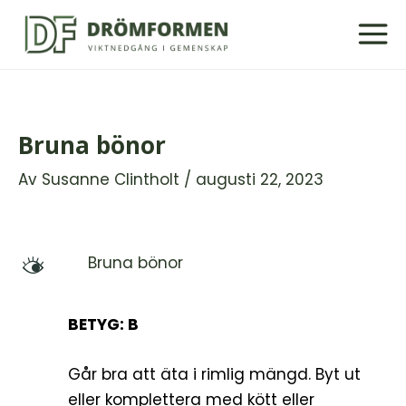
Hoppa
till
innehåll
Bruna bönor
Av
Susanne Clintholt
/
augusti 22, 2023
Bruna bönor
M
BETYG: B
Går bra att äta i rimlig mängd. Byt ut
eller komplettera med kött eller