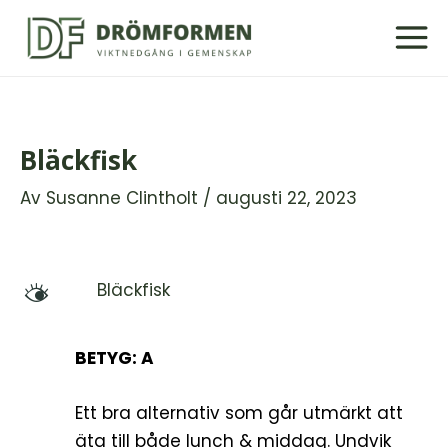
Hoppa
till
innehåll
Bläckfisk
Av
Susanne Clintholt
/
augusti 22, 2023
Bläckfisk
M
BETYG: A
Ett bra alternativ som går utmärkt att
äta till både lunch & middag. Undvik