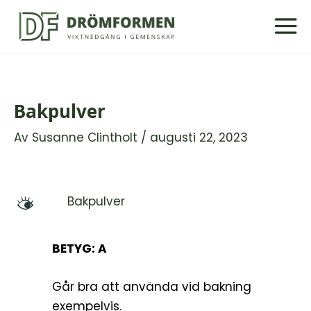
Hoppa
till
innehåll
Bakpulver
Av
Susanne Clintholt
/
augusti 22, 2023
Bakpulver
M
BETYG: A
Går bra att använda vid bakning
exempelvis.