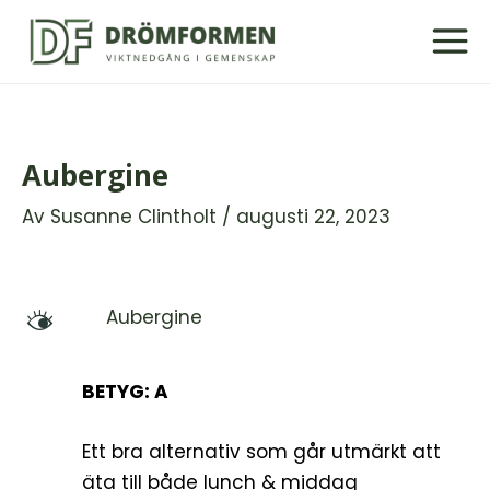
Hoppa
till
innehåll
Aubergine
Av
Susanne Clintholt
/
augusti 22, 2023
Aubergine
M
BETYG: A
Ett bra alternativ som går utmärkt att
äta till både lunch & middag