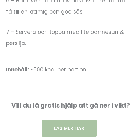
6 – Häll även i ca 1 dl av pastavattnet för att
få till en krämig och god sås.
7 – Servera och toppa med lite parmesan &
persilja.
Innehåll:
~500 kcal per portion
Vill du få gratis hjälp att gå ner i vikt?
LÄS MER HÄR