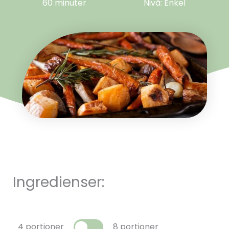
60 minuter
Nivå: Enkel
Ingredienser:
4 portioner
8 portioner